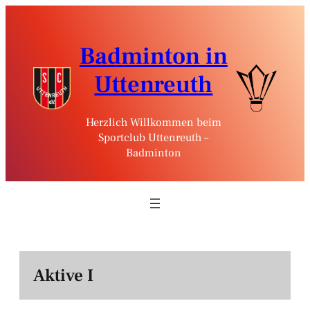
Zum
Inhalt
springen
Badminton in
Uttenreuth
Herzlich Willkommen beim
Sportclub Uttenreuth –
Badminton
Aktive I