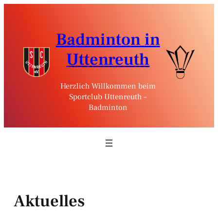
Zum
Inhalt
springen
Badminton in
Uttenreuth
Herzlich Willkommen beim
Sportclub Uttenreuth –
Badminton
Aktuelles