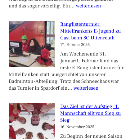
Historischer
und das sogar vorzeitig. Ein…
weiterlesen
Erfolg:
1.
Ranglistenturnier:
Mannschaft
Mittelfrankens E-Jugend zu
steigt
Gast beim SC Uttenreuth
in
17. Februar 2026
die
Bezirksoberliga
Am Wochenende 31.
auf
Januar/1. Februar fand das
erste E-Ranglistenturnier für
Mittelfranken statt, ausgerichtet von unserer
Badminton-Abteilung. Trotz des Schneechaos war
Ranglistenturnier:
das Turnier in Spardorf ein…
weiterlesen
Mittelfrankens
E-
Das Ziel ist der Aufstieg: 1.
Jugend
Mannschaft eilt von Sieg zu
zu
Sieg
Gast
16. November 2025
beim
SC
Zu Beginn der neuen Saison