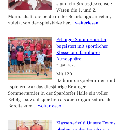
Uttenreuth
stand ein Strategiewechsel:
Waren die 1. und 2.
Mannschaft, die beide in der Bezirksliga antreten,
Das
zuletzt von der Spielstärke her…
weiterlesen
Ziel
ist
Erlanger Sommerturnier
der
begeistert mit sportlicher
Aufstieg:
Klasse und familiärer
1.
Atmosphäre
Mannschaft
7. Juli 2025
eilt
von
Mit 120
Sieg
Badmintonspielerinnen und
zu
-spielern war das diesjährige Erlanger
Sieg
Sommerturnier in der Spardorfer Halle ein voller
Erfolg – sowohl sportlich als auch organisatorisch.
Erlanger
Bereits zum…
weiterlesen
Sommerturnier
begeistert
Klassenerhalt! Unsere Teams
mit
bleiben in der Bezirksliga