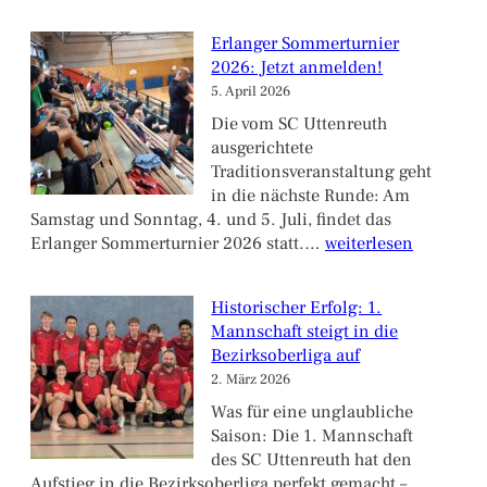
3
für
Erlanger Sommerturnier
die
2026: Jetzt anmelden!
Gastgeber:
5. April 2026
Erlanger
Badminton-
Die vom SC Uttenreuth
Sommerturnier
ausgerichtete
lockt
Traditionsveranstaltung geht
über
in die nächste Runde: Am
hundert
Samstag und Sonntag, 4. und 5. Juli, findet das
Spieler
Erlanger
Erlanger Sommerturnier 2026 statt.…
weiterlesen
nach
Sommerturnier
Spardorf
2026:
Historischer Erfolg: 1.
Jetzt
Mannschaft steigt in die
anmelden!
Bezirksoberliga auf
2. März 2026
Was für eine unglaubliche
Saison: Die 1. Mannschaft
des SC Uttenreuth hat den
Aufstieg in die Bezirksoberliga perfekt gemacht –