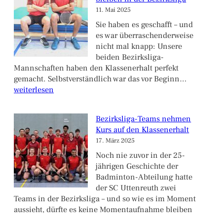
sportlicher
11. Mai 2025
Klasse
und
Sie haben es geschafft – und
familiärer
es war überraschenderweise
Atmosphäre
nicht mal knapp: Unsere
beiden Bezirksliga-
Mannschaften haben den Klassenerhalt perfekt
Klassener
gemacht. Selbstverständlich war das vor Beginn…
Unsere
weiterlesen
Teams
bleiben
Bezirksliga-Teams nehmen
in
Kurs auf den Klassenerhalt
der
17. März 2025
Bezirksli
Noch nie zuvor in der 25-
jährigen Geschichte der
Badminton-Abteilung hatte
der SC Uttenreuth zwei
Teams in der Bezirksliga – und so wie es im Moment
aussieht, dürfte es keine Momentaufnahme bleiben
…