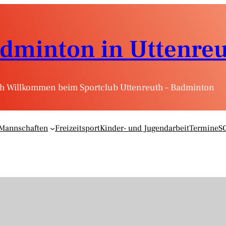
dminton in Uttenre
ch Willkommen beim Sportclub Uttenreuth – Badminton
Mannschaften
Freizeitsport
Kinder- und Jugendarbeit
Termine
S