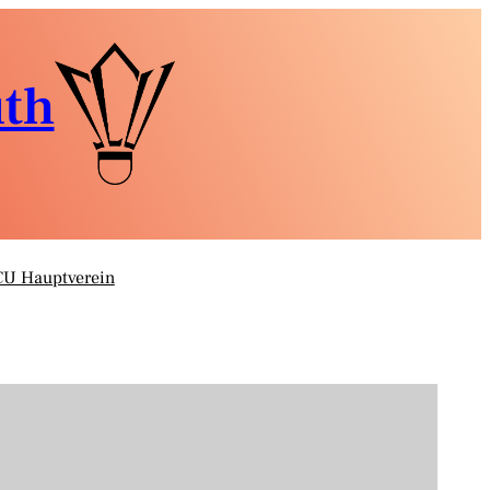
uth
CU Hauptverein