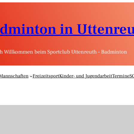
dminton in Uttenre
ch Willkommen beim Sportclub Uttenreuth – Badminton
Mannschaften
Freizeitsport
Kinder- und Jugendarbeit
Termine
S