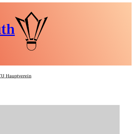
uth
CU Hauptverein